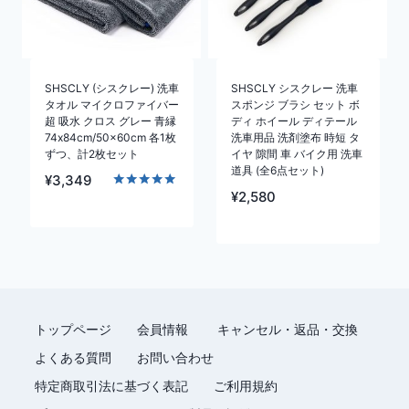
SHSCLY (シスクレー) 洗車
SHSCLY シスクレー 洗車
タオル マイクロファイバー
スポンジ ブラシ セット ボ
超 吸水 クロス グレー 青縁
ディ ホイール ディテール
74x84cm/50x60cm 各1枚
洗車用品 洗剤塗布 時短 タ
ずつ、計2枚セット
イヤ 隙間 車 バイク用 洗車
道具 (全6点セット)
¥
3,349
¥
2,580
5段階中
5.00
の評価
トップページ
会員情報
キャンセル・返品・交換
よくある質問
お問い合わせ
特定商取引法に基づく表記
ご利用規約