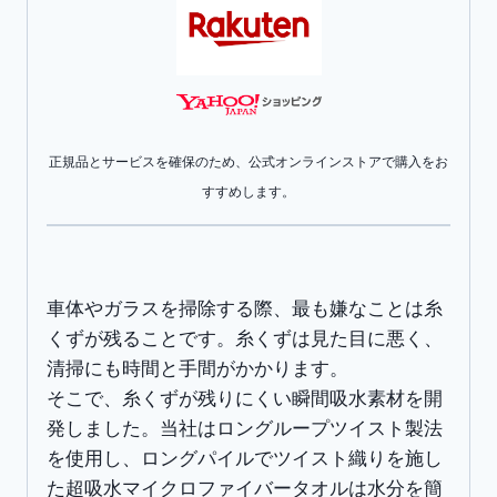
オ
ル
両
面
使
正規品とサービスを確保のため、公式オンラインストアで購入をお
え
すすめします。
る
大
判
グ
車体やガラスを掃除する際、最も嫌なことは糸
レ
くずが残ることです。糸くずは見た目に悪く、
ー
清掃にも時間と手間がかかります。
90x60cm
そこで、糸くずが残りにくい瞬間吸水素材を開
1
発しました。当社はロングループツイスト製法
枚
を使用し、ロングパイルでツイスト織りを施し
入
た超吸水マイクロファイバータオルは水分を簡
り