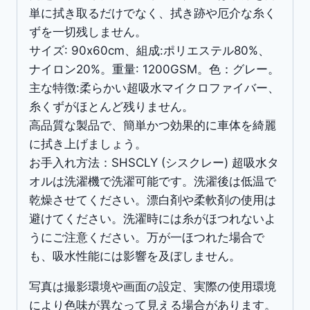
単に拭き取るだけでなく、拭き跡や厄介な糸く
個
ずを一切残しません。
サイズ: 90x60cm、組成:ポリエステル80%、
ナイロン20%。重量: 1200GSM。色：グレー。
主な特徴:柔らかい超吸水マイクロファイバー、
糸くずがほとんど残りません。
高品質な製品で、簡単かつ効果的に車体を綺麗
に拭き上げましょう。
お手入れ方法：SHSCLY (シスクレー) 超吸水タ
オルは洗濯機で洗濯可能です。洗濯後は低温で
乾燥させてください。漂白剤や柔軟剤の使用は
避けてください。洗濯時には糸がほつれないよ
うにご注意ください。万が一ほつれた場合で
も、吸水性能には影響を及ぼしません。
写真は撮影環境や画面の設定、実際の使用環境
により色味が異なって見える場合があります。