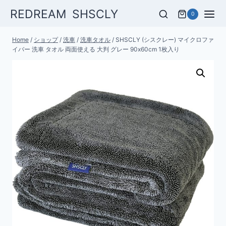
Skip
REDREAM SHSCLY
0
to
content
Home
/
ショップ
/
洗車
/
洗車タオル
/
SHSCLY (シスクレー) マイクロファ
イバー 洗車 タオル 両面使える 大判 グレー 90x60cm 1枚入り