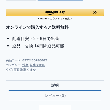
(シ
ス
ク
レ
ー)
オンラインで購入すると送料無料
マ
配送目安・2～6日で出荷
イ
返品・交換 14日間返品可能
ク
ロ
フ
商品コード:
6972450780662
カテゴリー:
洗車
,
洗車タオル
ァ
タグ:
両面 洗車 タオル
イ
バ
説明
ー
洗
レビュー (0)
車
タ