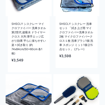
SHSCLY シスクレー マイ
SHSCLY シスクレー 洗車
クロファイバー 洗車タオル
セット 「拭き上げ用 マイ
第2世代 超吸水 ドライヤー
クロファイバー洗車タオル
クロス 大判 厚手エッジ広
2枚 マイクロファイバーク
がり効果 平らに保ちやすい
ロス１枚 洗車ブラシ1個 洗
楽々拭き取り (約
車 スポンジ ミット1個 計5
74x84cm/50x60cm 各1
点セット」 (グレー)
枚)
¥
3,598
¥
3,549