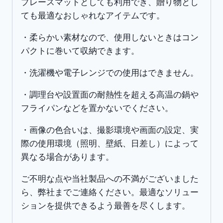
OK
プレースマットとしても利用でき、贈り物とし
お
ても最適なおしゃれなアイテムです。
し
・柔らかい素材なので、使用しないときはコン
ゃ
パクトに巻いて収納できます。
れ
北
・洗濯機や電子レンジでの使用はできません。
欧
・調理台や設置面の耐熱性を超える高温の鍋や
風
フライパンなどを置かないでください。
（ア
イ
・画像の色合いは、撮影環境や画面の設定、実
ボ
際の使用環境（照明、壁紙、日差し）によって
リ
異なる場合があります。
ー
4
ご不明な点や当社製品への不満がございました
枚
ら、弊社までご連絡ください。最適なソリュー
セ
ションを提供できるよう最善を尽くします。
ッ