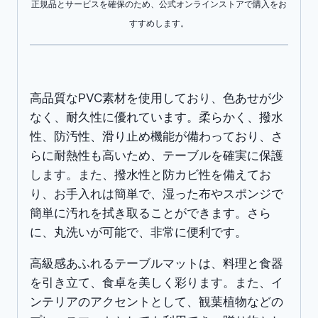
正規品とサービスを確保のため、公式オンラインストアで購入をお
汚
すすめします。
耐
熱
滑
り
高品質なPVC素材を使用しており、色あせが少
止
なく、耐久性に優れています。柔らかく、撥水
め
性、防汚性、滑り止め機能が備わっており、さ
お
らに耐熱性も高いため、テーブルを確実に保護
手
します。また、撥水性と防カビ性を備えてお
入
り、お手入れは簡単で、湿った布やスポンジで
れ
簡単に汚れを拭き取ることができます。さら
簡
に、丸洗いが可能で、非常に便利です。
単
水
高級感あふれるテーブルマットは、料理と食器
洗
を引き立て、食卓を美しく彩ります。また、イ
い
ンテリアのアクセントとして、観葉植物などの