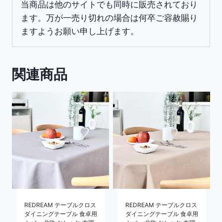
当商品は他のサイトでも同時に販売されており
ト）
ます。万が一売り切れの場合は何卒ご容赦賜り
個
ますようお願い申し上げます。
関連商品
REDREAM テーブルクロス
REDREAM テーブルクロス
ダイニングテーブル 食卓用
ダイニングテーブル 食卓用