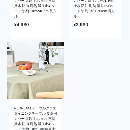
カバー 北欧 おしゃれ 布調
カバー 北欧 おしゃれ 布調
撥水 防油 耐熱 滑り止めシ
撥水 防油 耐熱 滑り止めシ
ート付 約138x240cm 長方
ート付 約138x180cm 長方
形
形
¥
4,980
¥
3,980
REDREAM テーブルクロス
ダイニングテーブル 食卓用
カバー 北欧 おしゃれ 布調
撥水 防油 耐熱 滑り止めシ
ート付 約138x138cm 正方