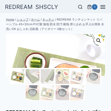
Skip
REDREAM SHSCLY
0
to
content
Home
/
ショップ
/
ホーム
/
キッチン
/
REDREAM ランチョンマット リバ
ーシブル 45×30cm PVC製 無地 防水 防汚 耐熱 滑り止め お手入れ簡単 水
洗いOK おしゃれ 北欧風（アイボリー 4枚セット）