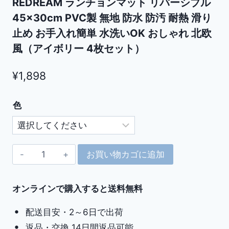
REDREAM ランチョンマット リバーシブル
45×30cm PVC製 無地 防水 防汚 耐熱 滑り
止め お手入れ簡単 水洗いOK おしゃれ 北欧
風（アイボリー 4枚セット）
¥
1,898
色
REDREAM
お買い物カゴに追加
ラ
ン
オンラインで購入すると送料無料
チ
ョ
配送目安・2～6日で出荷
ン
返品・交換 14日間返品可能