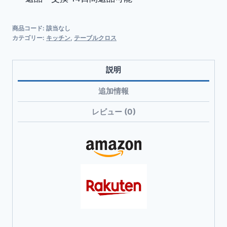
マ
ッ
商品コード:
該当なし
ト
カテゴリー:
キッチン
,
テーブルクロス
リ
バ
説明
ー
シ
追加情報
ブ
レビュー (0)
ル
45×30cm
PVC
製
無
地
防
水
防