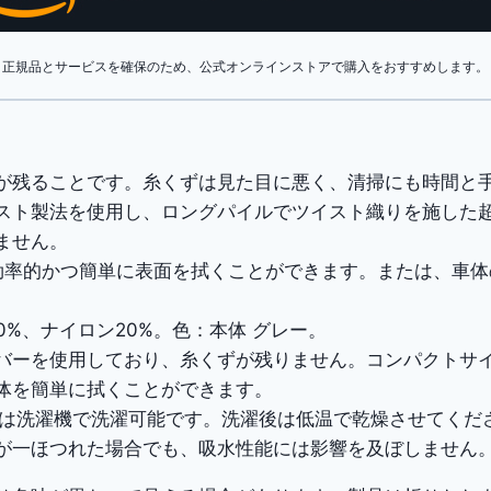
ク
ロ
正規品とサービスを確保のため、公式オンラインストアで購入をおすすめします。
ス
厚
手
コ
が残ることです。糸くずは見た目に悪く、清掃にも時間と
ン
スト製法を使用し、ロングパイルでツイスト織りを施した
パ
ません。
ク
、効率的かつ簡単に表面を拭くことができます。または、車
ト
サ
80%、ナイロン20%。色：本体 グレー。
イ
バーを使用しており、糸くずが残りません。コンパクトサ
ズ
体を簡単に拭くことができます。
絞
水タオルは洗濯機で洗濯可能です。洗濯後は低温で乾燥させて
り
が一ほつれた場合でも、吸水性能には影響を及ぼしません
な
が