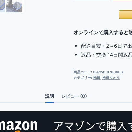
マ
イ
ク
ロ
フ
オンラインで購入すると
ァ
配送目安・2～6日で
イ
返品・交換 14日間返
バ
ー
洗
商品コード:
6972450780686
カテゴリー:
洗車
,
洗車タオル
車
タ
オ
説明
レビュー (0)
ル
超
吸
水