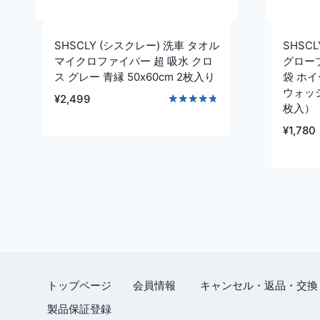
SHSCLY (シスクレー) 洗車 タオル
SHSC
マイクロファイバー 超 吸水 クロ
グロー
ス グレー 青縁 50x60cm 2枚入り
袋 ホイ
ウォッシ
¥
2,499
枚入）
5段階中
4.67
¥
1,780
の評価
トップページ
会員情報
キャンセル・返品・交換
製品保証登録