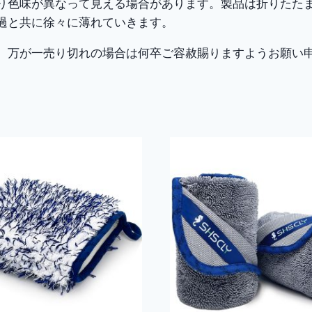
り色味が異なって見える場合があります。製品は折りたた
ら
過と共に徐々に薄れていきます。
使
。万が一売り切れの場合は何卒ご容赦賜りますようお願い
用
可
能
(グ
レ
ー
青
縁
30x40cm
3
枚
入
り)
個