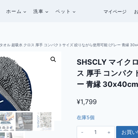
ホーム
洗車
ペット
マイページ
タオル 超吸水 クロス 厚手 コンパクトサイズ 絞りながら使用可能 (グレー 青縁 30x4
SHSCLY マイク
ス 厚手 コンパク
ー 青縁 30x40c
¥
1,799
在庫5個
SHSCLY
お買い