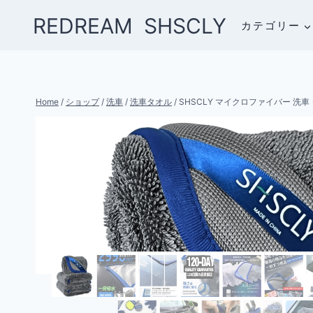
Skip
REDREAM SHSCLY
カテゴリー
to
content
Home
/
ショップ
/
洗車
/
洗車タオル
/
SHSCLY マイクロファイバー 洗車 