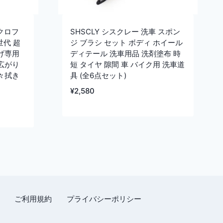
イクロフ
SHSCLY シスクレー 洗車 スポン
世代 超
ジ ブラシ セット ボディ ホイール
げ専用
ディテール 洗車用品 洗剤塗布 時
広がり
短 タイヤ 隙間 車 バイク用 洗車道
々拭き
具 (全6点セット)
¥
2,580
ご利用規約
プライバシーポリシー