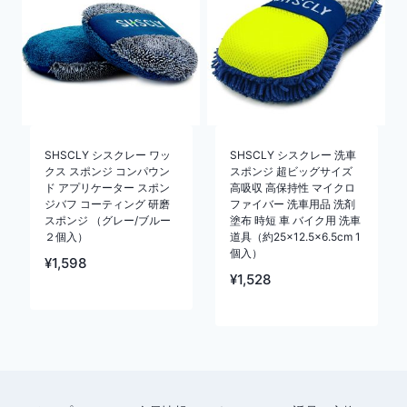
SHSCLY シスクレー ワッ
SHSCLY シスクレー 洗車
クス スポンジ コンパウン
スポンジ 超ビッグサイズ
ド アプリケーター スポン
高吸収 高保持性 マイクロ
ジバフ コーティング 研磨
ファイバー 洗車用品 洗剤
スポンジ （グレー/ブルー
塗布 時短 車 バイク用 洗車
２個入）
道具（約25×12.5×6.5cm 1
個入）
¥
1,598
¥
1,528