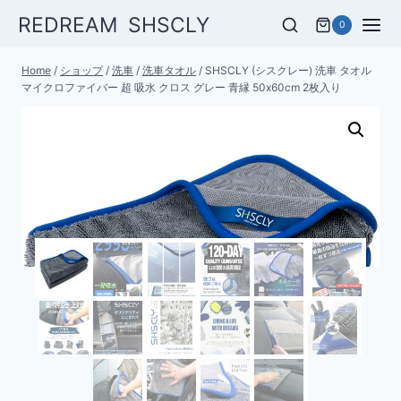
Skip
REDREAM SHSCLY
0
to
content
Home
/
ショップ
/
洗車
/
洗車タオル
/
SHSCLY (シスクレー) 洗車 タオル
マイクロファイバー 超 吸水 クロス グレー 青縁 50x60cm 2枚入り