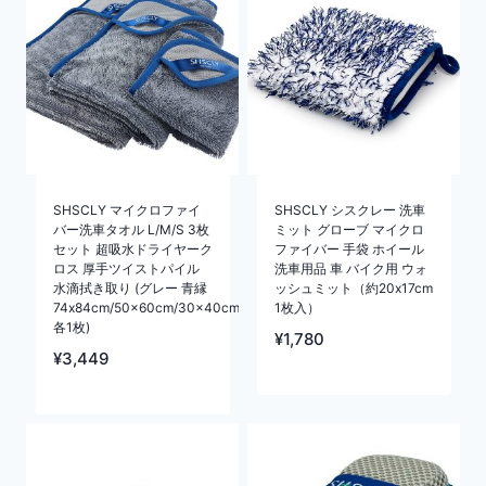
SHSCLY マイクロファイ
SHSCLY シスクレー 洗車
バー洗車タオル L/M/S 3枚
ミット グローブ マイクロ
セット 超吸水ドライヤーク
ファイバー 手袋 ホイール
ロス 厚手ツイストパイル
洗車用品 車 バイク用 ウォ
水滴拭き取り (グレー 青縁
ッシュミット（約20x17cm
74x84cm/50x60cm/30x40cm
1枚入）
各1枚)
¥
1,780
¥
3,449