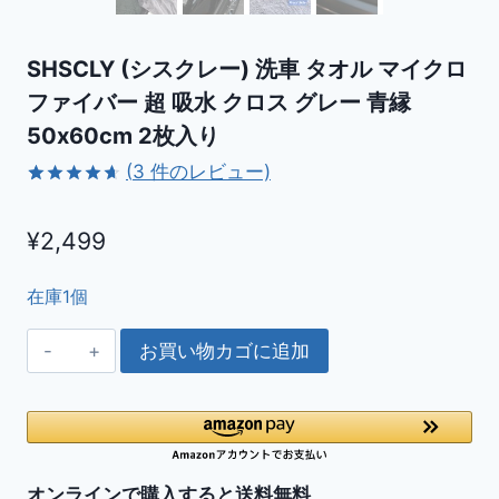
SHSCLY (シスクレー) 洗車 タオル マイクロ
ファイバー 超 吸水 クロス グレー 青縁
50x60cm 2枚入り
(
3
件のレビュー)
3
件の利用
者評価に
¥
2,499
基づく5段
階評価の
うち、
4.67
点
在庫1個
SHSCLY
お買い物カゴに追加
(シ
ス
ク
レ
ー)
オンラインで購入すると送料無料