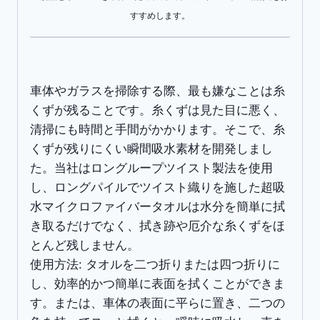
水
すすめします。
ク
ロ
ス
グ
車体やガラスを掃除する際、最も嫌なことは糸
レ
くずが残ることです。糸くずは見た目に悪く、
ー
清掃にも時間と手間がかかります。そこで、糸
青
くずが残りにくい瞬間吸水素材を開発しまし
縁
た。当社はロングループツイスト製法を使用
50x60cm
し、ロングパイルでツイスト織りを施した超吸
2
水マイクロファイバータオルは水分を簡単に拭
枚
き取るだけでなく、拭き跡や厄介な糸くずをほ
入
とんど残しません。
り
使用方法: タオルを二つ折りまたは四つ折りに
個
し、効率的かつ簡単に表面を拭くことができま
す。または、車体の表面に平らに置き、二つの