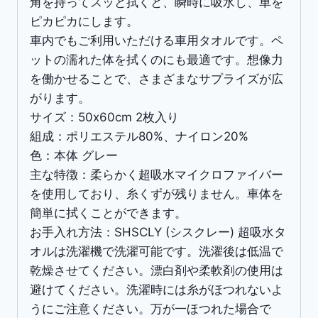
角を持ってスッと拭くと、瞬時に吸水し、車を
ピカピカにします。
車内でもご利用いただける車用タオルです。ペ
ットの濡れた体を拭くのにも最適です。想像力
を働かせることで、さまざまなサプライズが広
がります。
サイズ：50x60cm 2枚入り
組成：ポリエステル80%、ナイロン20%
色：本体 グレー
主な特徴：柔らかく超吸水マイクロファイバー
を使用しており、糸くずが残りません。車体を
簡単に拭くことができます。
お手入れ方法：SHSCLY (シスクレー) 超吸水タ
オルは洗濯機で洗濯可能です。洗濯後は低温で
乾燥させてください。漂白剤や柔軟剤の使用は
避けてください。洗濯時には糸がほつれないよ
うにご注意ください。万が一ほつれた場合で