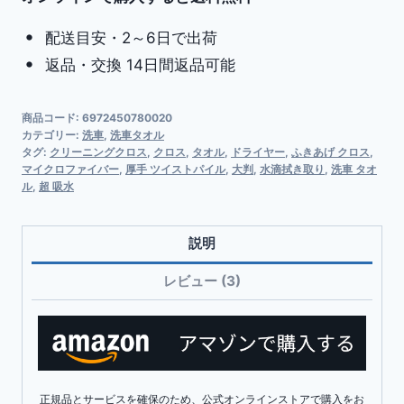
洗
配送目安・2～6日で出荷
車
返品・交換 14日間返品可能
タ
オ
ル
商品コード:
6972450780020
カテゴリー:
洗車
,
洗車タオル
マ
タグ:
クリーニングクロス
,
クロス
,
タオル
,
ドライヤー
,
ふきあげ クロス
,
イ
マイクロファイバー
,
厚手 ツイストパイル
,
大判
,
水滴拭き取り
,
洗車 タオ
ル
,
超 吸水
ク
ロ
フ
説明
ァ
レビュー (3)
イ
バ
ー
超
吸
正規品とサービスを確保のため、公式オンラインストアで購入をお